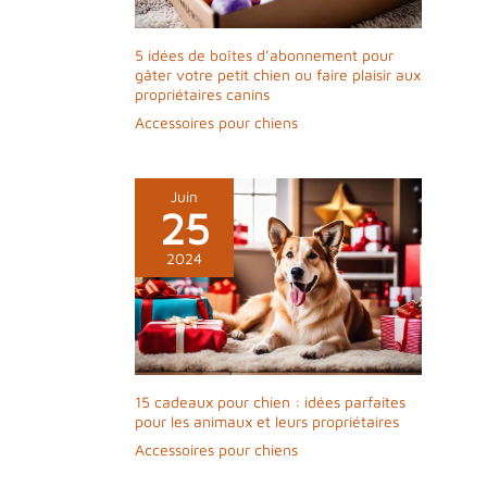
EN LAQUELLE VOUS POUVEZ AVOIR
CONFIANCE】Nous nous consacrons à
proposer le meilleur produit et le meilleur
5 idées de boîtes d’abonnement pour
service à tous nos clients. Si pour une raison
gâter votre petit chien ou faire plaisir aux
quelconque, vous n'êtes pas satisfait de
propriétaires canins
notre produit, veuillez nous contacter et nous
Accessoires pour chiens
vous rembourserons votre commande sans
poser de questions.
Juin
25
2024
15 cadeaux pour chien : idées parfaites
pour les animaux et leurs propriétaires
Accessoires pour chiens