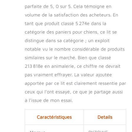
chien offre un lieu
parfaite de 5, 0 sur 5. Cela témoigne en
de repos spécial for
se détendre, faire la
volume de la satisfaction des acheteurs. En
sieste, lire ou
tant que produit classé 5 274e dans la
simplement profiter
d'un confort
catégorie des paniers pour chiens, ce lit se
agréable. Facilité de
distingue dans sa catégorie ; un exploit
nettoyage : notre lit
notable vu le nombre considérable de produits
for chien de type
humain est destiné
similaires sur le marché. Bien que classé
à répondre aux
213 818e en animalerie, ce chiffre ne devrait
besoins quotidiens
pas vraiment effrayer. La valeur ajoutée
de vous et de votre
ami à quatre pattes.
apportée par ce lit est clairement ressentie par
Il est facile à
ceux qui l’ont essayé, ce que je partage aussi
nettoyer et à
entretenir,
à l’issue de mon essai.
garantissant une
hygiène durable for
Caractéristiques
Details
vous deux.
Décompressez
simplement la