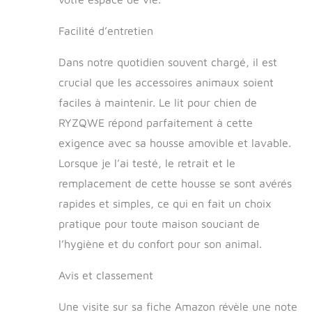
contre vous.
Lorsque vous êtes
Facilité d’entretien
tous les deux
immergés dans la
Dans notre quotidien souvent chargé, il est
chaleur et le confort
de ce lit homme-
crucial que les accessoires animaux soient
chien, cela renforce
faciles à maintenir. Le lit pour chien de
le lien entre vous et
RYZQWE répond parfaitement à cette
votre compagnon
animal. Détente
exigence avec sa housse amovible et lavable.
dans le confort :
Lorsque je l’ai testé, le retrait et le
plongez-vous dans
l'étreinte
remplacement de cette housse se sont avérés
chaleureuse de
rapides et simples, ce qui en fait un choix
notre lit homme-
pratique pour toute maison souciant de
chien et profitez
d'un confort inégalé.
l’hygiène et du confort pour son animal.
Inspiré des styles de
lit for chien bien-
Avis et classement
aimés, le lit
orthopédique for
Une visite sur sa fiche Amazon révèle une note