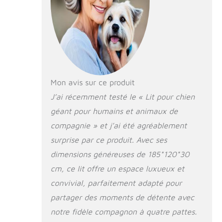
bureau. Peu importe
où vous êtes, cela
devient votre oasis
de confort !
Environnement sûr
et confortable :
notre lit for chien est
conçu avec des
Mon avis sur ce produit
rembourrages
latéraux moelleux,
J’ai récemment testé le « Lit pour chien
offrant à votre ami à
géant pour humains et animaux de
quatre pattes un
compagnie » et j’ai été agréablement
espace de repos
sécurisé et
surprise par ce produit. Avec ses
confortable,
dimensions généreuses de 185*120*30
améliorant ainsi son
sentiment de
cm, ce lit offre un espace luxueux et
sécurité. L'utilisation
convivial, parfaitement adapté pour
de notre lit for chien
partager des moments de détente avec
épaissi aide votre
animal à se sentir
notre fidèle compagnon à quatre pattes.
embrassé et en