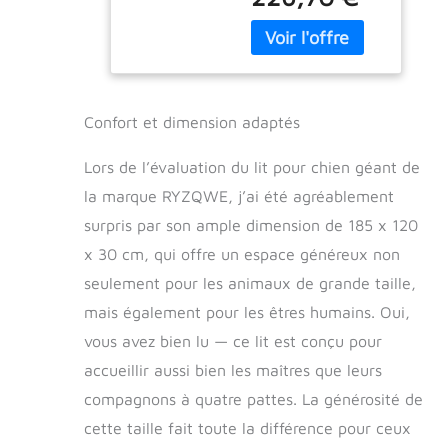
des poches de
for Chien, Lit for
rangement latérales
chien chaud et
pratiques for un
confortable de
rangement facile.
taille humaine,
Le lit for chien
Canapé
amovible vous
amovible
Confort et dimension adaptés
permet de le
lavable Gris,
transporter partout
185*120*30CM (
Lors de l’évaluation du lit pour chien géant de
où vous allez, que
Color :
ce soit de la
la marque RYZQWE, j’ai été agréablement
chambre au salon,
surpris par son ample dimension de 185 x 120
en passant par la
x 30 cm, qui offre un espace généreux non
salle de jeux ou le
bureau. Peu importe
seulement pour les animaux de grande taille,
où vous êtes, cela
mais également pour les êtres humains. Oui,
devient votre oasis
de confort !
vous avez bien lu — ce lit est conçu pour
Environnement sûr
accueillir aussi bien les maîtres que leurs
et confortable :
compagnons à quatre pattes. La générosité de
notre lit for chien est
conçu avec des
cette taille fait toute la différence pour ceux
rembourrages