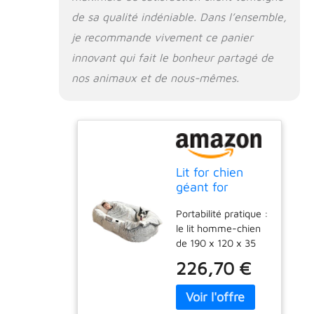
chaleureuse de
de sa qualité indéniable. Dans l’ensemble,
notre lit homme-
chien et profitez
je recommande vivement ce panier
d'un confort inégalé.
innovant qui fait le bonheur partagé de
Inspiré des styles de
nos animaux et de nous-mêmes.
lit for chien bien-
aimés, le lit
orthopédique for
chien offre un lieu
de repos spécial for
se détendre, faire la
sieste, lire ou
Lit for chien
simplement profiter
géant for
d'un confort
humains et
agréable. Facilité de
Portabilité pratique :
animaux de
nettoyage : notre lit
le lit homme-chien
compagnie,
for chien de type
de 190 x 120 x 35
Panier for
humain est destiné
cm est livré avec
Chien, Coussin
226,70 €
à répondre aux
des poches de
for Chien, Lit for
besoins quotidiens
rangement latérales
chien chaud et
de vous et de votre
pratiques for un
confortable de