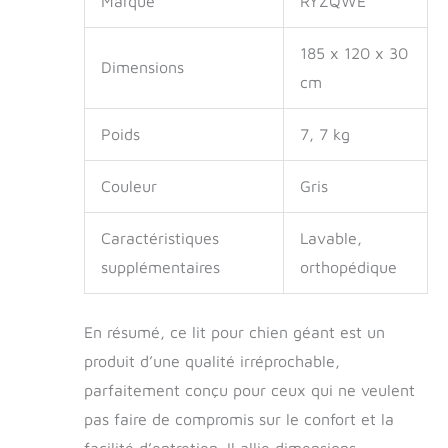
Marque
RYZQWE
housse amovible et
jetez-la dans la
185 x 120 x 30
machine à laver for
Dimensions
le nettoyer.
cm
Poids
7, 7 kg
Couleur
Gris
Caractéristiques
Lavable,
supplémentaires
orthopédique
En résumé, ce lit pour chien géant est un
produit d’une qualité irréprochable,
parfaitement conçu pour ceux qui ne veulent
pas faire de compromis sur le confort et la