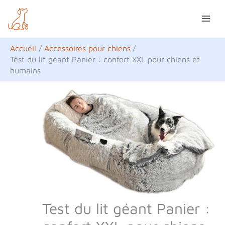
Aller
R
au
e
contenu
c
Accueil
Accessoires pour chiens
h
Test du lit géant Panier : confort XXL pour chiens et
humains
e
r
c
h
e
r
Test du lit géant Panier :