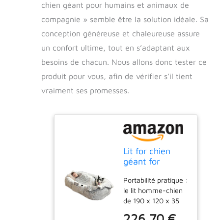
chien géant pour humains et animaux de
compagnie » semble être la solution idéale. Sa
conception généreuse et chaleureuse assure
un confort ultime, tout en s’adaptant aux
besoins de chacun. Nous allons donc tester ce
produit pour vous, afin de vérifier s’il tient
vraiment ses promesses.
Lit for chien
géant for
humains et
Portabilité pratique :
animaux de
le lit homme-chien
compagnie,
de 190 x 120 x 35
Panier for
cm est livré avec
Chien, Coussin
226,70 €