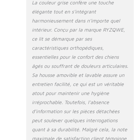
La couleur grise confère une touche
paix. Construire un
lien étroit avec votre
élégante tout en s’intégrant
ami à quatre pattes:
harmonieusement dans n’importe quel
Votre chien peut
intérieur. Conçu par la marque RYZQWE,
vous rejoindre dans
cet abri partagé, se
ce lit se démarque par ses
pelotonner à côté
caractéristiques orthopédiques,
de vous ou se blottir
essentielles pour le confort des chiens
contre vous.
Lorsque vous êtes
âgés ou souffrant de douleurs articulaires.
tous les deux
Sa housse amovible et lavable assure un
immergés dans la
chaleur et le confort
entretien facilité, ce qui est un véritable
de ce lit homme-
atout pour maintenir une hygiène
chien, cela renforce
irréprochable. Toutefois, l’absence
le lien entre vous et
votre compagnon
d’information sur les pièces détachées
animal. Détente
peut soulever quelques interrogations
dans le confort :
quant à sa durabilité. Malgré cela, la note
plongez-vous dans
l'étreinte
maximale de satisfaction client témoigne