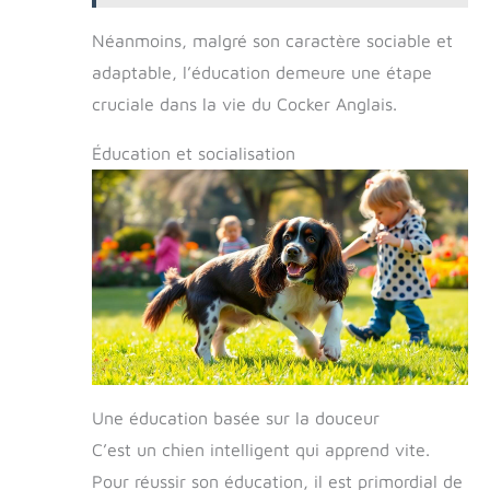
votre chien soit petit, moyen, grand ou très
grand, vous pouvez choisir un lit pour chien
Néanmoins, malgré son caractère sociable et
parmi nos tailles. Conseils d'entretien : Dog
adaptable, l’éducation demeure une étape
bed sont livrés en paquets compressés,
veuillez secouer et tapoter lit chien après
cruciale dans la vie du Cocker Anglais.
avoir ouvert le paquet pour équilibrer le
rembourrage. Attendez 2-3 jours jusqu'à ce
Éducation et socialisation
que coussin chien soient à nouveau souples
avant de les utiliser. Nous offrons un service
clientèle 24 heures sur 24, n'hésitez pas à
nous contacter à tout moment si vous avez
un problème.
Une éducation basée sur la douceur
C’est un chien intelligent qui apprend vite.
Pour réussir son éducation, il est primordial de