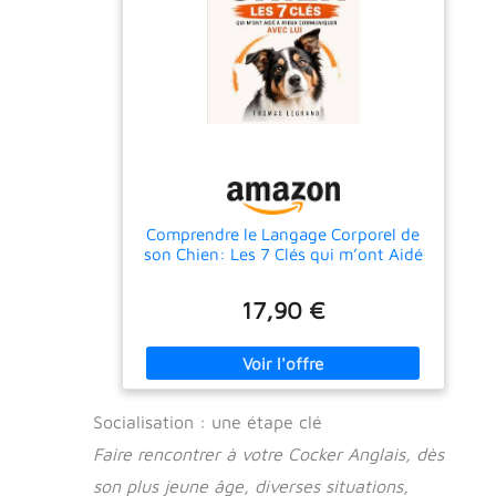
Comprendre le Langage Corporel de
son Chien: Les 7 Clés qui m’ont Aidé
à Mieux Communiquer Avec Lui |
Livre sur la Communication Canine |
17,90 €
Le Chien et ... Chien | Éducation
Canine | Psychologie Canine
Socialisation : une étape clé
Faire rencontrer à votre Cocker Anglais, dès
son plus jeune âge, diverses situations,