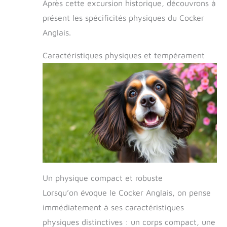
Après cette excursion historique, découvrons à
présent les spécificités physiques du Cocker
Anglais.
Caractéristiques physiques et tempérament
Un physique compact et robuste
Lorsqu’on évoque le Cocker Anglais, on pense
immédiatement à ses caractéristiques
physiques distinctives : un corps compact, une