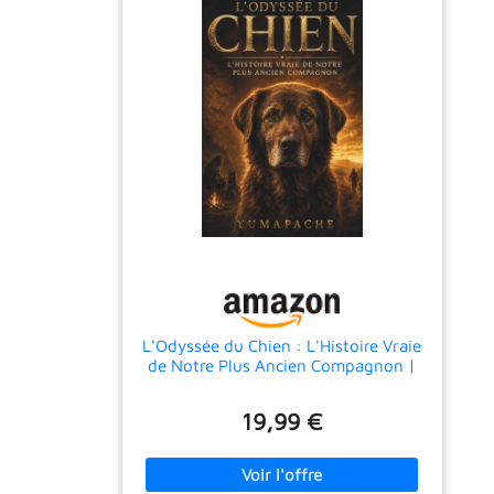
L'Odyssée du Chien : L'Histoire Vraie
de Notre Plus Ancien Compagnon |
400 pages pour revivre, de manière
immersive et rigoureuse, l’histoire du
19,99 €
meilleur ami de l’homme