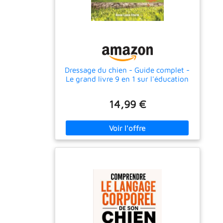
Dressage du chien - Guide complet -
Le grand livre 9 en 1 sur l'éducation
canine: Habileté | Recherche |
Intelligence | Endurance | Eau & Jeux
14,99 €
de groupe | Agility & Clicker |
Explication & plus