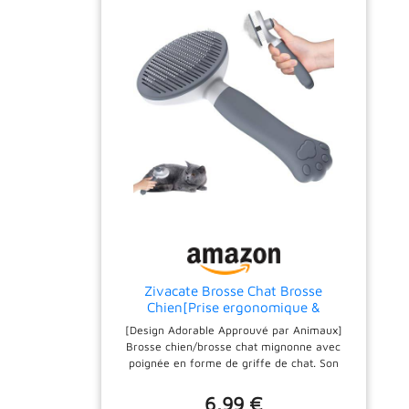
Animaux ! Ce Trimmer Chien , Chat , Lapin..
Démele, Masse et Brosse Tous vos Animaux
à Fourrure: Berger Australien Golden
Retriever Labrador Caniche Huusk Maine
Coon Persan Cobaye Chiot Crinière Des
Chevaux ..
Accessoire de Démêlage
Professionnel : Recommandé par les
Eleveurs et les Vétérinaires, Cette Brosse
pour Chat Poil Long est aussi une Brosse a
Chien Indispensable à la Maison. Brosser
régulièrement son animal évite les Poils dans
la Maison, sur les Vêtements..
CLEM
Provence Est Une Entreprise Française.
Confiante de la Qualité de ses Produits ,
Clem Provence vous Offre une Garantie à
Vie et Notre Service Client est à Votre Écoute
7j / 7 ! Alors N'hesitez Pas !
Zivacate Brosse Chat Brosse
Chien[Prise ergonomique &
nettoyage en un clic & Patented
[Design Adorable Approuvé par Animaux]
Design] Outil pour
Brosse chien/brosse chat mignonne avec
chiens/chats/lapins à poil court et
poignée en forme de griffe de chat. Son
long, Chien Accessoires(gris)
design adorable sert aussi de jouet aimé par
vos amis à fourrure. Doublez le plaisir avec
6,99 €