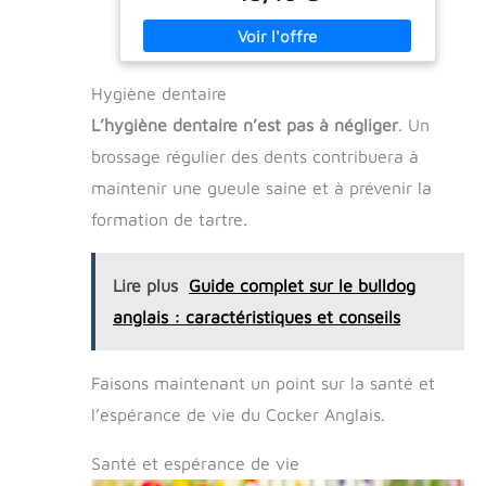
Original (Réconfort, Courage, Maîtrise,
Patience, Attention), adapté aux besoins
spécifiques des animaux. FORMAT : Compte-
gouttes, flacon de 10 ml. Complément
Hygiène dentaire
alimentaire pour animaux de compagnie,
sans accoutumance ni effets indésirables*.
L’hygiène dentaire n’est pas à négliger
. Un
FACILE À UTILISER : Ajoutez 4 gouttes à une
friandise, un aliment ou dans l’eau, à
brossage régulier des dents contribuera à
renouveler jusqu’à 6 fois par jour si
maintenir une gueule saine et à prévenir la
nécessaire. RESCUE, L’EXPERT SÉRÉNITÉ AUX
5 FLEURS DE BACH ORIGINAL DEPUIS 1936 -
formation de tartre.
RESCUE est composé de 5 Fleurs de Bach
Original. Cet unique mélange a été créé par
Edward Bach et reste inchangé depuis sa
Lire plus
Guide complet sur le bulldog
création.
anglais : caractéristiques et conseils
Faisons maintenant un point sur la santé et
l’espérance de vie du Cocker Anglais.
Santé et espérance de vie