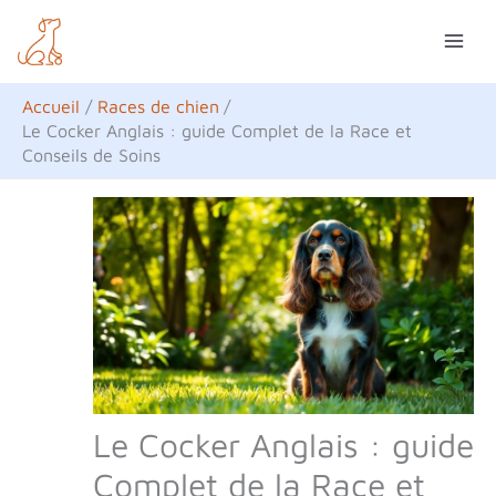
Aller
R
au
e
contenu
c
Accueil
Races de chien
h
Le Cocker Anglais : guide Complet de la Race et
Conseils de Soins
e
r
c
h
e
r
Le Cocker Anglais : guide
Complet de la Race et