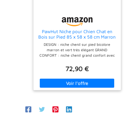
PawHut Niche pour Chien Chat en
Bois sur Pied 85 x 58 x 58 cm Marron
Vert
DESIGN : niche chenil sur pied bicolore
marron et vert très élégant GRAND
CONFORT : niche chenil grand confort avec
toit ouvrant idéal pour le repos et bien-être
de votre chien CONCEPTION DE QUALITÉ :
72,90 €
niche sur pied avec toit ouvrant pente bitûmé
et châssis en bois massif de pin pré-huilé
UTILISATION EXTÉRIEURE ET INTÉRIEURE
POSSIBLE IDÉAL EN ÉTÉ COMME EN HIVER :
permet de garder au maximum votre animal
au chaud à l'écart de l'humidité en hiver et
au frais en été