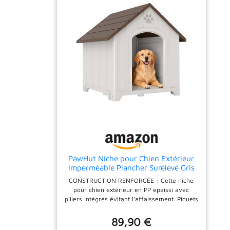
dotée d'aérations des deux côtés,
offrant une bonne ventilation. En
même temps, sa base surélevée
maintient la maison hors du sol,
empêche l'humidité et protège
également votre chien des insectes.
POUR ANIMAUX DE MOYEN : Cette
niche pour chiens de taille moyenne est
conçue pour offrir un espace intérieur
spacieux et confortable à votre animal
de compagnie. Pour chiens de race
moyenne. MESURES TOTALES (plafond
inclus) : 87x72x75 cm
(LongueurxLxHauteur)
PawHut Niche pour Chien Extérieur
Imperméable Plancher Surélevé Gris
Clair
CONSTRUCTION RENFORCÉE : Cette niche
pour chien extérieur en PP épaissi avec
piliers intégrés évitant l'affaissement. Piquets
inclus garantissent stabilité et résistance au
vent, offrant à votre animal un abri extérieur
89,90 €
solide et robuste. INTÉRIEUR SPACIEUX :