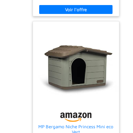
Cette niche pour chien convient aux chiens
jusqu'à 30 kg et 60 cm, comme Labradors et
Goldens. Espace suffisant pour se tenir
debout, se retourner, s'étirer, assurant
confort quotidien optimal. CONFORT TOUTES
SAISONS : La maison pour chien avec une
base surélevée de 5 cm protège contre
l'humidité; toit incliné évacue l'eau. Évents en
patte assurent ventilation constante,
garantissant espace sec toute l'année. FACILE
À NETTOYER : La maison pour chien avec
une surface lisse en PP est simple à nettoyer.
Grâce aux trous de drainage intégrés, il est
possible de rincer directement l'intérieur,
permettant à l'eau sale de s'écouler
facilement pour un entretien sans effort.
SPÉCIFICATIONS : Dimensions totales : 88L x
79l x 89H cm. Montage facile nécessaire.
MP Bergamo Niche Princess Mini eco
Vert