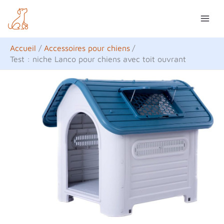
Aller
R
au
e
contenu
c
Accueil
Accessoires pour chiens
h
Test : niche Lanco pour chiens avec toit ouvrant
e
r
c
h
e
r