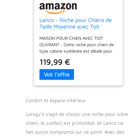
Lanco - Niche pour Chiens de
Taille Moyenne avec Toit
ouvrant réglable. Utilisation
MAISON POUR CHIEN AVEC TOIT
intérieure et extérieure avec
OUVRANT : Cette niche pour chien de
aérations. Matériau résistant.
type cabine surélevée est idéale pour
87x72x75cm. Bleu et Blanc.
l'intérieur comme pour l'extérieur, à
119,99 €
avoir sur votre terrasse, jardin, balcon,
salon, etc. Il dispose d'un toit à pignon
pour protéger votre animal des
intempéries. RÉSISTANT: Structure
stable et résistante en polypropylène
(PP) écologique et non toxique,
Confort et espace intérieur
résistante à la corrosion et à faible
absorption d'humidité, idéale pour
Lorsqu’il s’agit de choisir une niche pour votre
avoir à l'extérieur et offrir un espace
confortable à votre animal AVEC
chien, le confort est primordial, et Lanco ne
ÉVENTS : Cette niche d'intérieur est
fait aucun compromis sur ce point. Avec des
dotée d'aérations des deux côtés,