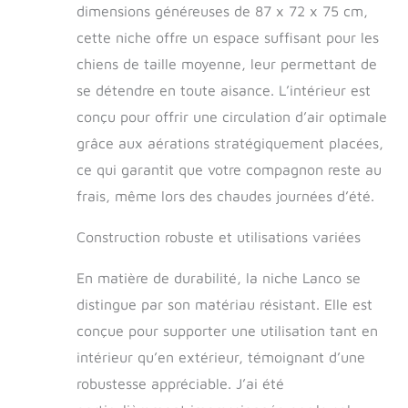
dimensions généreuses de 87 x 72 x 75 cm,
offrant une bonne ventilation. En
même temps, sa base surélevée
cette niche offre un espace suffisant pour les
maintient la maison hors du sol,
chiens de taille moyenne, leur permettant de
empêche l'humidité et protège
également votre chien des insectes.
se détendre en toute aisance. L’intérieur est
POUR ANIMAUX DE MOYEN : Cette
conçu pour offrir une circulation d’air optimale
niche pour chiens de taille moyenne est
grâce aux aérations stratégiquement placées,
conçue pour offrir un espace intérieur
spacieux et confortable à votre animal
ce qui garantit que votre compagnon reste au
de compagnie. Pour chiens de race
frais, même lors des chaudes journées d’été.
moyenne. MESURES TOTALES (plafond
inclus) : 87x72x75 cm
Construction robuste et utilisations variées
(LongueurxLxHauteur)
En matière de durabilité, la niche Lanco se
distingue par son matériau résistant. Elle est
conçue pour supporter une utilisation tant en
intérieur qu’en extérieur, témoignant d’une
robustesse appréciable. J’ai été