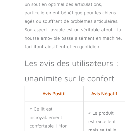
un soutien optimal des articulations,
immergés dans la
chaleur et le confort
particulièrement bénéfique pour les chiens
de ce lit homme-
âgés ou souffrant de problèmes articulaires.
chien, cela renforce
le lien entre vous et
Son aspect lavable est un véritable atout : la
votre compagnon
housse amovible passe aisément en machine,
animal. Détente
facilitant ainsi l’entretien quotidien.
dans le confort :
plongez-vous dans
l'étreinte
Les avis des utilisateurs :
chaleureuse de
notre lit homme-
unanimité sur le confort
chien et profitez
d'un confort inégalé.
Inspiré des styles de
Avis Positif
Avis Négatif
lit for chien bien-
aimés, le lit
orthopédique for
« Ce lit est
« Le produit
chien offre un lieu
incroyablement
de repos spécial for
est excellent
confortable ! Mon
se détendre, faire la
mais sa taille