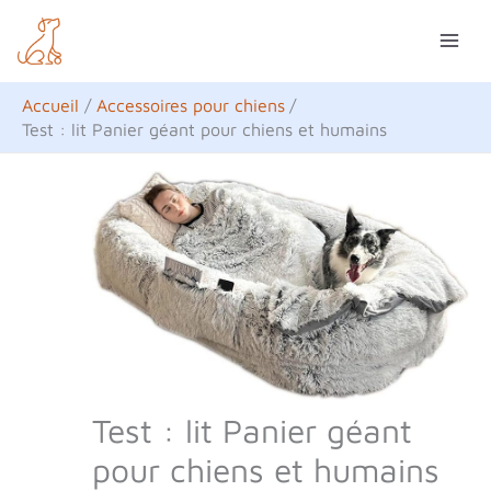
Aller
R
au
e
contenu
c
Accueil
Accessoires pour chiens
h
Test : lit Panier géant pour chiens et humains
e
r
c
h
e
r
Test : lit Panier géant
pour chiens et humains