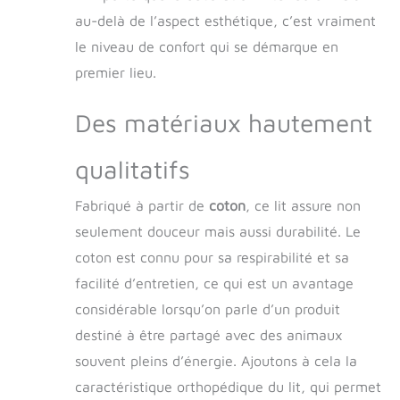
quatre pattes un
espace de repos
au-delà de l’aspect esthétique, c’est vraiment
sécurisé et
le niveau de confort qui se démarque en
confortable,
premier lieu.
améliorant ainsi son
sentiment de
sécurité. L'utilisation
Des matériaux hautement
de notre lit for chien
épaissi aide votre
qualitatifs
animal à se sentir
embrassé et en
Fabriqué à partir de
coton
, ce lit assure non
paix. Construire un
lien étroit avec votre
seulement douceur mais aussi durabilité. Le
ami à quatre pattes:
coton est connu pour sa respirabilité et sa
Votre chien peut
vous rejoindre dans
facilité d’entretien, ce qui est un avantage
cet abri partagé, se
considérable lorsqu’on parle d’un produit
pelotonner à côté
destiné à être partagé avec des animaux
de vous ou se blottir
contre vous.
souvent pleins d’énergie. Ajoutons à cela la
Lorsque vous êtes
caractéristique orthopédique du lit, qui permet
tous les deux