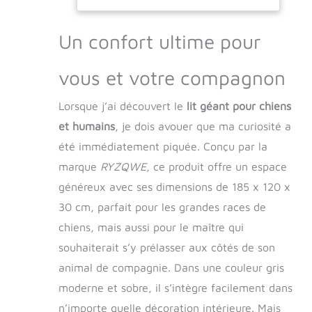
rangement facile.
taille humaine,
Le lit for chien
Canapé
amovible vous
amovible
Un confort ultime pour
permet de le
lavable Gris,
transporter partout
185*120*30CM (
vous et votre compagnon
où vous allez, que
Color :
ce soit de la
Lorsque j’ai découvert le
lit géant pour chiens
chambre au salon,
en passant par la
et humains
, je dois avouer que ma curiosité a
salle de jeux ou le
été immédiatement piquée. Conçu par la
bureau. Peu importe
où vous êtes, cela
marque
RYZQWE
, ce produit offre un espace
devient votre oasis
généreux avec ses dimensions de 185 x 120 x
de confort !
30 cm, parfait pour les grandes races de
Environnement sûr
et confortable :
chiens, mais aussi pour le maître qui
notre lit for chien est
souhaiterait s’y prélasser aux côtés de son
conçu avec des
animal de compagnie. Dans une couleur gris
rembourrages
latéraux moelleux,
moderne et sobre, il s’intègre facilement dans
offrant à votre ami à
n’importe quelle décoration intérieure. Mais