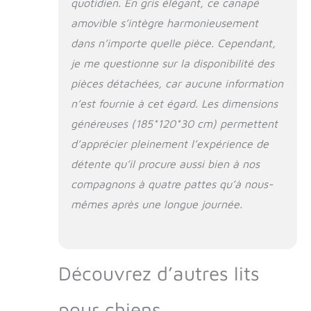
quotidien. En gris élégant, ce canapé
paix. Construire un
lien étroit avec votre
amovible s’intègre harmonieusement
ami à quatre pattes:
dans n’importe quelle pièce. Cependant,
Votre chien peut
vous rejoindre dans
je me questionne sur la disponibilité des
cet abri partagé, se
pièces détachées, car aucune information
pelotonner à côté
n’est fournie à cet égard. Les dimensions
de vous ou se blottir
contre vous.
généreuses (185*120*30 cm) permettent
Lorsque vous êtes
d’apprécier pleinement l’expérience de
tous les deux
immergés dans la
détente qu’il procure aussi bien à nos
chaleur et le confort
compagnons à quatre pattes qu’à nous-
de ce lit homme-
mêmes après une longue journée.
chien, cela renforce
le lien entre vous et
votre compagnon
animal. Détente
dans le confort :
Découvrez d’autres lits
plongez-vous dans
l'étreinte
pour chiens
chaleureuse de