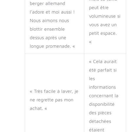
sieste, lire ou
berger allemand
peut être
simplement profiter
l’adore et moi aussi !
d'un confort
volumineuse si
Nous aimons nous
agréable. Facilité de
vous avez un
nettoyage : notre lit
blottir ensemble
petit espace.
for chien de type
dessus après une
humain est destiné
«
à répondre aux
longue promenade. «
besoins quotidiens
de vous et de votre
« Cela aurait
ami à quatre pattes.
été parfait si
Il est facile à
nettoyer et à
les
entretenir,
informations
garantissant une
« Très facile à laver, je
hygiène durable for
concernant la
ne regrette pas mon
vous deux.
disponibilité
Décompressez
achat. «
des pièces
simplement la
housse amovible et
détachées
jetez-la dans la
étaient