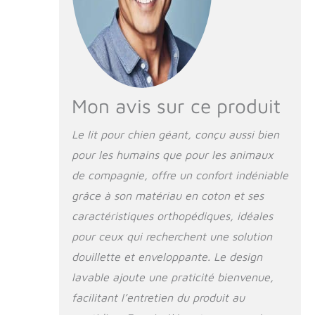
où vous êtes, cela
devient votre oasis
de confort !
Environnement sûr
et confortable :
notre lit for chien est
conçu avec des
Mon avis sur ce produit
rembourrages
latéraux moelleux,
Le lit pour chien géant, conçu aussi bien
offrant à votre ami à
pour les humains que pour les animaux
quatre pattes un
espace de repos
de compagnie, offre un confort indéniable
sécurisé et
grâce à son matériau en coton et ses
confortable,
améliorant ainsi son
caractéristiques orthopédiques, idéales
sentiment de
pour ceux qui recherchent une solution
sécurité. L'utilisation
douillette et enveloppante. Le design
de notre lit for chien
épaissi aide votre
lavable ajoute une praticité bienvenue,
animal à se sentir
facilitant l’entretien du produit au
embrassé et en