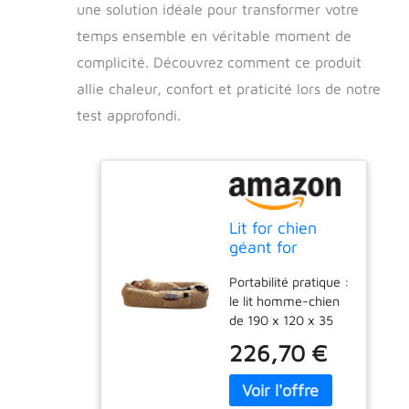
une solution idéale pour transformer votre
temps ensemble en véritable moment de
complicité. Découvrez comment ce produit
allie chaleur, confort et praticité lors de notre
test approfondi.
Lit for chien
géant for
humains et
Portabilité pratique :
animaux de
le lit homme-chien
compagnie,
de 190 x 120 x 35
Panier for
cm est livré avec
Chien, Coussin
226,70 €
des poches de
for Chien, Lit for
rangement latérales
chien chaud et
pratiques for un
confortable de