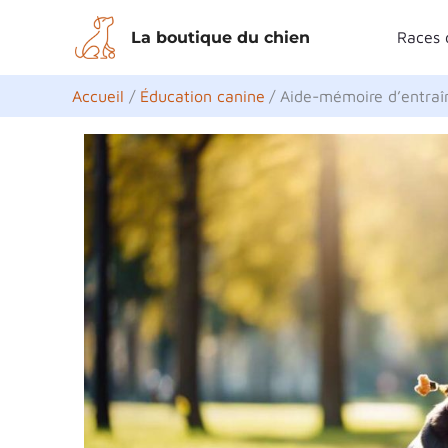
Aller
La boutique du chien
Races 
au
contenu
Accueil
Éducation canine
Aide-mémoire d’entraîn