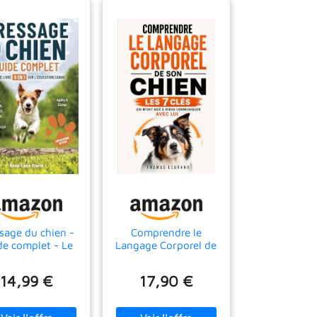
sage du chien -
Comprendre le
de complet - Le
Langage Corporel de
 livre 9 en 1 sur
son Chien: Les 7 Clés
ucation canine:
qui m’ont Aidé à
14,99 €
17,90 €
leté | Recherche
Mieux Communiquer
Intelligence |
Avec Lui | Livre sur la
urance | Eau &
Communication