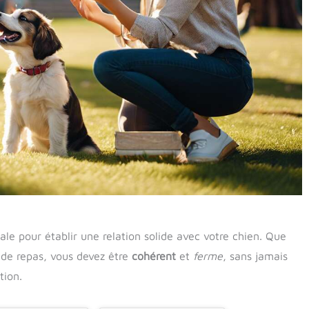
iale pour établir une relation solide avec votre chien. Que
 de repas, vous devez être
cohérent
et
ferme
, sans jamais
tion.