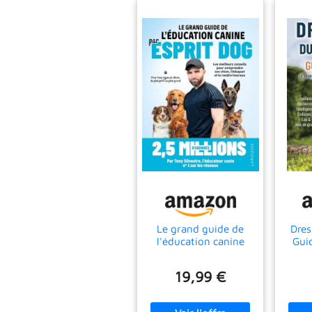
Le grand guide de
Dres
l'éducation canine
Gui
par Esprit Dog
grand
l'éd
19,99 €
Habi
| 
End