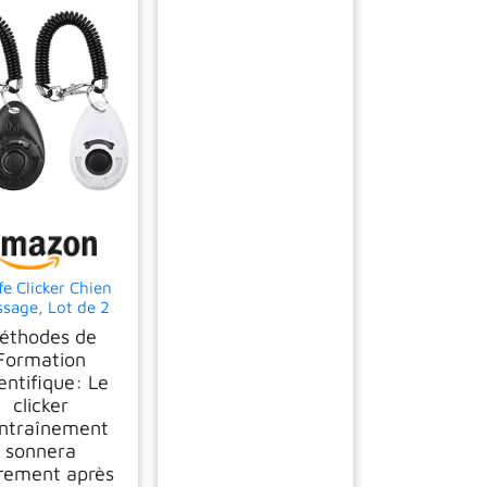
fe Clicker Chien
ssage, Lot de 2
kers pour Chien,
éthodes de
rand Bouton
Formation
entifique: Le
clicker
entraînement
sonnera
irement après