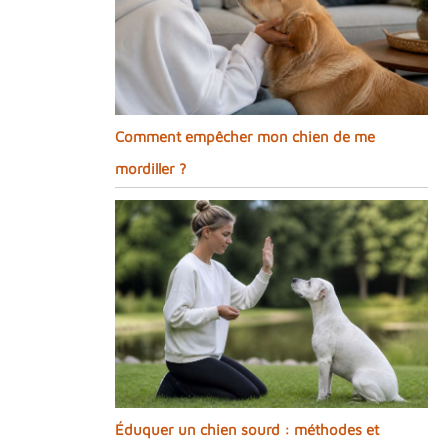
Comment empêcher mon chien de me
mordiller ?
Éduquer un chien sourd : méthodes et