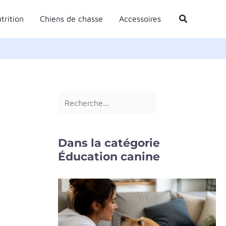
R
Rechercher
trition
Chiens de chasse
Accessoires
e
c
h
e
r
c
h
e
Dans la catégorie
r
Éducation canine