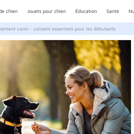
de chien
Jouets pour chien
Éducation
Santé
Nu
ement canin : conseils essentiels pour les débutants