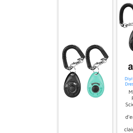
Diyi
Dre
Clic
M
G
Sci
d'
cla