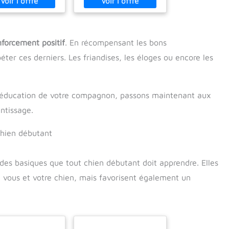
ux de groupe |
Canine | Le Chien et
lity & Clicker |
... Chien | Éducation
lication & plus
Canine | Psychologie
Canine
nforcement positif
. En récompensant les bons
ter ces derniers. Les friandises, les éloges ou encore les
 l’éducation de votre compagnon, passons maintenant aux
ntissage.
chien débutant
des basiques que tout chien débutant doit apprendre. Elles
 vous et votre chien, mais favorisent également un