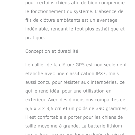
pour certains chiens afin de bien comprendre
reconnaissance de
le fonctionnement du système. L’absence de
scène intelligente
AI, les faux
fils de clôture embêtants est un avantage
déclenchements et
indéniable, rendant le tout plus esthétique et
les fausses alarmes
sont réduits.
pratique.
【Clôture pour chien
GPS automatique
Conception et durabilité
humaine et
intelligente】 - Il
Le collier de la clôture GPS est non seulement
dispose de 3
étanche avec une classification IPX7, mais
fonctions
d'avertissement
aussi conçu pour résister aux intempéries, ce
sonore, de vibration
qui le rend idéal pour une utilisation en
et de E fonction , et
extérieur. Avec des dimensions compactes de
de 2 modes
automatiques
6,5 x 3 x 3,5 cm et un poids de 390 grammes,
(vibration ou E) pour
il est confortable à porter pour les chiens de
votre choix. Lorsque
taille moyenne à grande. La batterie lithium-
le chien sort de la
plage que vous avez
ion incluse assure une longue durée de vie et