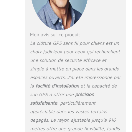
signaux satellites
GPS pour
fonctionner. Sa
portée minimale est
de 30 mètres de
rayon. La précision
Mon avis sur ce produit
du GPS peut
La clôture GPS sans fil pour chiens est un
diminuer dans les
choix judicieux pour ceux qui recherchent
zones densément
boisées. 【Clôture
une solution de sécurité efficace et
pour chien sans fil
simple à mettre en place dans les grands
GPS de 4e
génération super
espaces ouverts. J’ai été impressionné par
précise】 : par
la
facilité d’installation
et la capacité de
rapport aux
son GPS à offrir une
précision
anciennes versions,
elle applique la
satisfaisante
, particulièrement
dernière technologie
appréciable dans les vastes terrains
de position GPS et
une nouvelle puce
dégagés. Le rayon ajustable jusqu’à 916
puissante, assurant
mètres offre une grande flexibilité, tandis
un positionnement