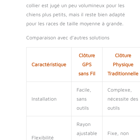
efficacement sur un
collier est jugé un peu volumineux pour les
bouton, sauf
chiens plus petits, mais il reste bien adapté
lorsque vous
l'allumez. ② Veuillez
pour les races de taille moyenne à grande.
lire attentivement le
GUIDE DE
Comparaison avec d’autres solutions
FORMATION (inclus)
et entraîner d'abord
vos chiens avec
Clôture
Clôture
notre clôture GPS
Caractéristique
GPS
Physique
pour chien, afin que
sans Fil
Traditionnelle
le chien puisse jouer
dans la zone sûre
après
Facile,
Complexe,
l'entraînement.
Installation
sans
nécessite des
【Veuillez nous
contacter pour
outils
outils
obtenir de l'aide/un
remplacement au
Rayon
lieu de laisser une
note basse.】
ajustable
Fixe, non
Flexibilité