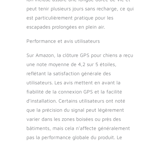
définie auparavant,
peut tenir plusieurs jours sans recharge, ce qui
il émettra
progressivement un
est particulièrement pratique pour les
bip d'avertissement,
escapades prolongées en plein air.
une vibration et/ou
un E (5 niveaux),
Performance et avis utilisateurs
puis entrera en
mode de protection
Sur Amazon, la clôture GPS pour chiens a reçu
pendant 1 minute en
émettant un son
une note moyenne de 4,2 sur 5 étoiles,
uniquement, puis
reflétant la satisfaction générale des
répétera le cycle
utilisateurs. Les avis mettent en avant la
une fois.
【Remarque et
fiabilité de la connexion GPS et la facilité
service
d’installation. Certains utilisateurs ont noté
importants】- ①
Veuillez d'abord
que la précision du signal peut légèrement
allumer l'écran
varier dans les zones boisées ou près des
(affichage orange)
bâtiments, mais cela n’affecte généralement
si vous souhaitez
appuyer
pas la performance globale du produit. Le