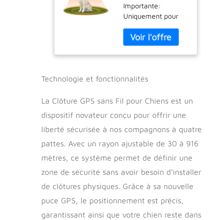
Importante:
Espaces
Uniquement pour
Ouverts et
les grandes zones
Utilisation en
extérieures ouvertes
Extérieur,
et larges】 -Tels
Étanche Précise
que les fermes, les
Électrique
grands jardins
Système
ouverts, les plages
Clôture Collier
Technologie et fonctionnalités
et autres grands
avec la Nouvelle
espaces extérieurs.
Puce Signal
La Clôture GPS sans Fil pour Chiens est un
Ne convient pas aux
GPS, Rayon 30-
dispositif novateur conçu pour offrir une
petits jardins, à
916m
liberté sécurisée à nos compagnons à quatre
l'intérieur ou à
proximité de grands
pattes. Avec un rayon ajustable de 30 à 916
bâtiments, car il
mètres, ce système permet de définir une
nécessite la
réception des
zone de sécurité sans avoir besoin d’installer
signaux satellites
de clôtures physiques. Grâce à sa nouvelle
GPS pour
puce GPS, le positionnement est précis,
fonctionner. Sa
portée minimale est
garantissant ainsi que votre chien reste dans