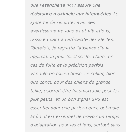
que l’étanchéité IPX7 assure une
plus stable et précis.
De plus, grâce à la
résistance maximale aux intempéries
. Le
technologie unique
système de sécurité, avec ses
d'algorithme de
avertissements sonores et vibrations,
reconnaissance de
scène intelligente
rassure quant à l’efficacité des alertes.
AI, les faux
Toutefois, je regrette l’absence d’une
déclenchements et
les fausses alarmes
application pour localiser les chiens en
sont réduits.
cas de fuite et la précision parfois
【Clôture pour chien
variable en milieu boisé. Le collier, bien
GPS automatique
humaine et
que conçu pour des chiens de grande
intelligente】 - Il
taille, pourrait être inconfortable pour les
dispose de 3
plus petits, et un bon signal GPS est
fonctions
d'avertissement
essentiel pour une performance optimale.
sonore, de vibration
Enfin, il est essentiel de prévoir un temps
et de E fonction , et
de 2 modes
d’adaptation pour les chiens, surtout sans
automatiques