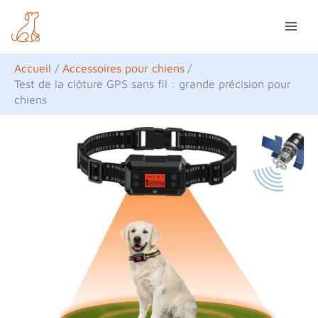
Aller
R
au
e
contenu
c
Accueil
Accessoires pour chiens
h
Test de la clôture GPS sans fil : grande précision pour
chiens
e
r
c
h
e
r