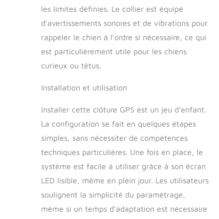
de 30 mètres de
les limites définies. Le collier est équipé
rayon. La précision
du GPS peut
d’avertissements sonores et de vibrations pour
diminuer dans les
rappeler le chien à l’ordre si nécessaire, ce qui
zones densément
est particulièrement utile pour les chiens
boisées. 【Clôture
pour chien sans fil
curieux ou têtus.
GPS de 4e
génération super
Installation et utilisation
précise】 : par
rapport aux
Installer cette clôture GPS est un jeu d’enfant.
anciennes versions,
La configuration se fait en quelques étapes
elle applique la
dernière technologie
simples, sans nécessiter de compétences
de position GPS et
techniques particulières. Une fois en place, le
une nouvelle puce
système est facile à utiliser grâce à son écran
puissante, assurant
un positionnement
LED lisible, même en plein jour. Les utilisateurs
plus stable et précis.
soulignent la simplicité du paramétrage,
De plus, grâce à la
technologie unique
même si un temps d’adaptation est nécessaire
d'algorithme de